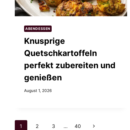
ABENDESSEN
Knusprige
Quetschkartoffeln
perfekt zubereiten und
genießen
August 1, 2026
Page
Next
1
2
3
…
40