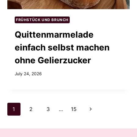
FRÜHSTÜCK UND BRUNCH
Quittenmarmelade
einfach selbst machen
ohne Gelierzucker
July 24, 2026
Page
Next
1
2
3
…
15
navigation
Page