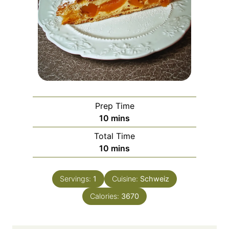
Prep Time
m
10
mins
i
Total Time
n
m
10
mins
u
i
t
n
e
Servings:
1
Cuisine:
Schweiz
u
s
Calories:
t
3670
e
s