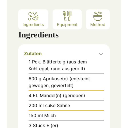
Ingredients
Equipment
Method
Ingredients
Zutaten
1
Pck.
Blätterteig (aus dem
Kühlregal, rund ausgerollt)
600
g
Aprikose(n) (entsteint
gewogen, geviertelt)
4
EL
Mandel(n) (gerieben)
200
ml
süße Sahne
150
ml
Milch
3
Stück
Ei(er)