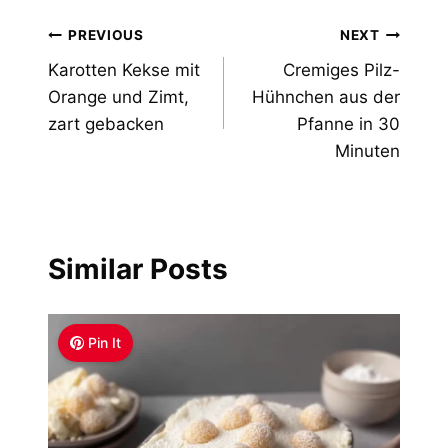
Post
PREVIOUS
NEXT
Karotten Kekse mit
Cremiges Pilz-
navigation
Orange und Zimt,
Hühnchen aus der
zart gebacken
Pfanne in 30
Minuten
Similar Posts
Pin It