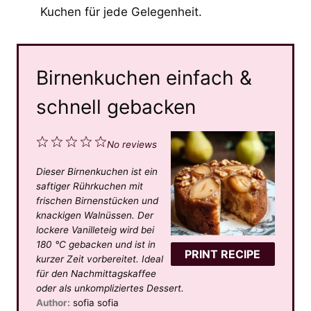
Kuchen für jede Gelegenheit.
Birnenkuchen einfach &
schnell gebacken
1
2
3
4
5
No reviews
S
S
S
S
S
Dieser Birnenkuchen ist ein
t
t
t
t
t
saftiger Rührkuchen mit
a
a
a
a
a
frischen Birnenstücken und
knackigen Walnüssen. Der
r
r
r
r
r
lockere Vanilleteig wird bei
s
s
s
s
180 °C gebacken und ist in
PRINT RECIPE
kurzer Zeit vorbereitet. Ideal
für den Nachmittagskaffee
oder als unkompliziertes Dessert.
Author:
sofia sofia