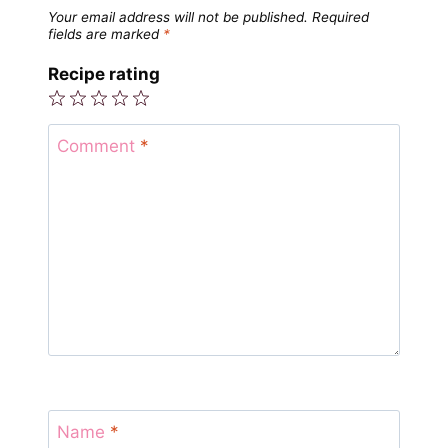
Your email address will not be published.
Required
fields are marked
*
Recipe rating
1
2
3
4
5
Star
Stars
Stars
Stars
Stars
Comment
*
Name
*