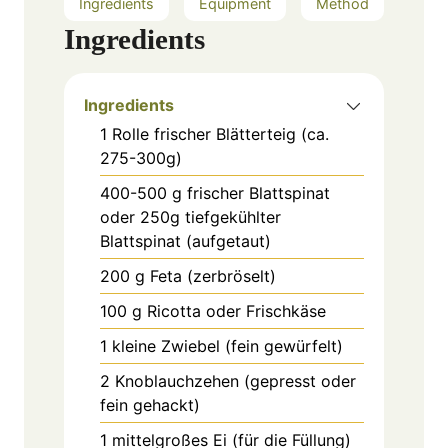
Ingredients
Equipment
Method
Ingredients
Ingredients
1
Rolle
frischer Blätterteig (ca.
275-300g)
400-500
g
frischer Blattspinat
oder 250g tiefgekühlter
Blattspinat (aufgetaut)
200
g
Feta (zerbröselt)
100
g
Ricotta oder Frischkäse
1
kleine Zwiebel
(fein gewürfelt)
2
Knoblauchzehen
(gepresst oder
fein gehackt)
1
mittelgroßes Ei
(für die Füllung)