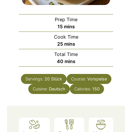
Prep Time
m
15
mins
i
Cook Time
n
m
25
mins
u
i
Total Time
t
n
m
40
mins
e
u
i
s
t
n
e
Servings:
20
Stück
Course:
Vorspeise
u
s
Cuisine:
Deutsch
t
Calories:
150
e
s