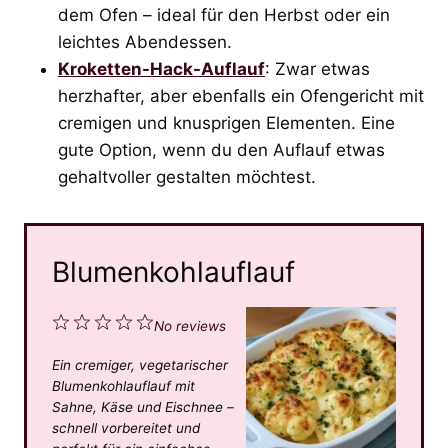
dem Ofen – ideal für den Herbst oder ein
leichtes Abendessen.
Kroketten-Hack-Auflauf
: Zwar etwas
herzhafter, aber ebenfalls ein Ofengericht mit
cremigen und knusprigen Elementen. Eine
gute Option, wenn du den Auflauf etwas
gehaltvoller gestalten möchtest.
Blumenkohlauflauf
1
2
3
4
5
No reviews
S
S
S
S
S
Ein cremiger, vegetarischer
t
t
t
t
t
Blumenkohlauflauf mit
a
a
a
a
a
Sahne, Käse und Eischnee –
schnell vorbereitet und
r
r
r
r
r