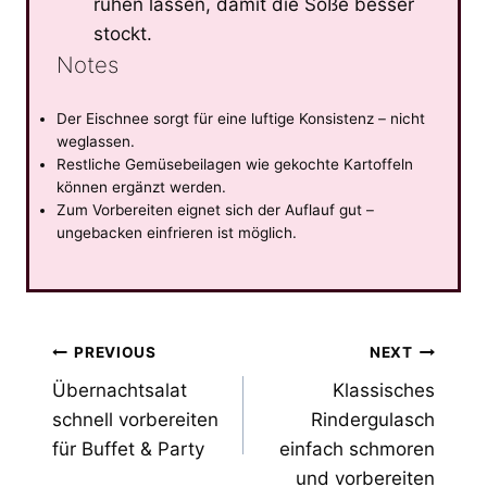
ruhen lassen, damit die Soße besser
stockt.
Notes
Der Eischnee sorgt für eine luftige Konsistenz – nicht
weglassen.
Restliche Gemüsebeilagen wie gekochte Kartoffeln
können ergänzt werden.
Zum Vorbereiten eignet sich der Auflauf gut –
ungebacken einfrieren ist möglich.
Post
PREVIOUS
NEXT
Übernachtsalat
Klassisches
navigation
schnell vorbereiten
Rindergulasch
für Buffet & Party
einfach schmoren
und vorbereiten