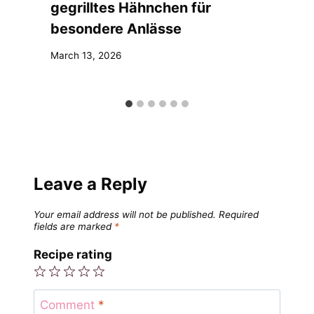
gegrilltes Hähnchen für
besondere Anlässe
March 13, 2026
Leave a Reply
Your email address will not be published.
Required
fields are marked
*
Recipe rating
1
2
3
4
5
Star
Stars
Stars
Stars
Stars
Comment
*