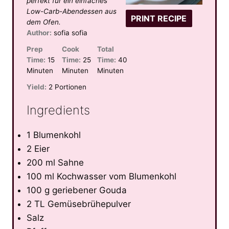
perfekt für ein einfaches
s
s
s
s
Low-Carb-Abendessen aus
PRINT RECIPE
dem Ofen.
Author:
sofia sofia
Prep
Cook
Total
Time:
15
Time:
25
Time:
40
Minuten
Minuten
Minuten
Yield:
2 Portionen
Ingredients
1 Blumenkohl
2 Eier
200 ml Sahne
100 ml Kochwasser vom Blumenkohl
100 g geriebener Gouda
2 TL Gemüsebrühepulver
Salz