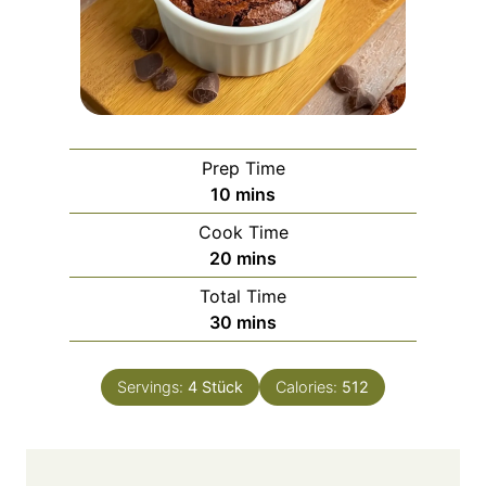
Prep Time
m
10
mins
i
Cook Time
n
m
20
mins
u
i
Total Time
t
n
m
30
mins
e
u
i
s
t
n
e
Servings:
4
Stück
Calories:
512
u
s
t
e
s