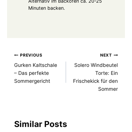
Alternativ im Backofen ca. 20-25
Minuten backen.
Post
PREVIOUS
NEXT
Gurken Kaltschale
Solero Windbeutel
navigation
– Das perfekte
Torte: Ein
Sommergericht
Frischekick für den
Sommer
Similar Posts