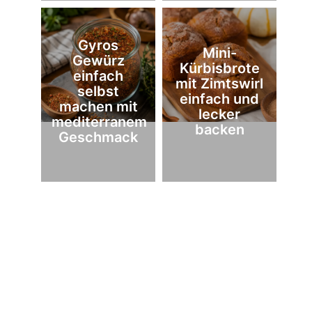
Gyros
Mini-
Gewürz
Kürbisbrote
einfach
mit Zimtswirl
selbst
einfach und
machen mit
lecker
mediterranem
backen
Geschmack