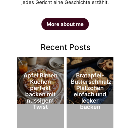
jedes Gericht eine Geschichte erzählt.
More about me
Recent Posts
Apfel Birnen
Bratapfel-
Kuchen
Butterschmalz-
perfekt
Plätzchen
backen mit
einfach und
nussigem
lecker
Twist
backen