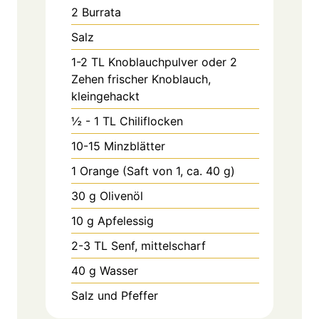
2
Burrata
Salz
1-2
TL
Knoblauchpulver oder 2
Zehen frischer Knoblauch,
kleingehackt
½ - 1
TL
Chiliflocken
10-15
Minzblätter
1
Orange (Saft von 1, ca. 40 g)
30
g
Olivenöl
10
g
Apfelessig
2-3
TL
Senf, mittelscharf
40
g
Wasser
Salz und Pfeffer