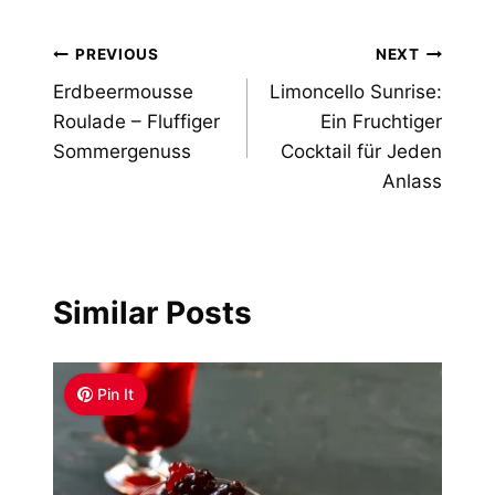
Post
PREVIOUS
NEXT
Erdbeermousse
Limoncello Sunrise:
navigation
Roulade – Fluffiger
Ein Fruchtiger
Sommergenuss
Cocktail für Jeden
Anlass
Similar Posts
Pin It