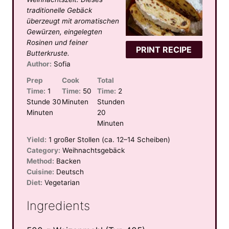
traditionelle Gebäck
überzeugt mit aromatischen
Gewürzen, eingelegten
Rosinen und feiner
PRINT RECIPE
Butterkruste.
Author:
Sofia
Prep
Cook
Total
Time:
1
Time:
50
Time:
2
Stunde 30
Minuten
Stunden
Minuten
20
Minuten
Yield:
1 großer Stollen (ca. 12–14 Scheiben)
Category:
Weihnachtsgebäck
Method:
Backen
Cuisine:
Deutsch
Diet:
Vegetarian
Ingredients