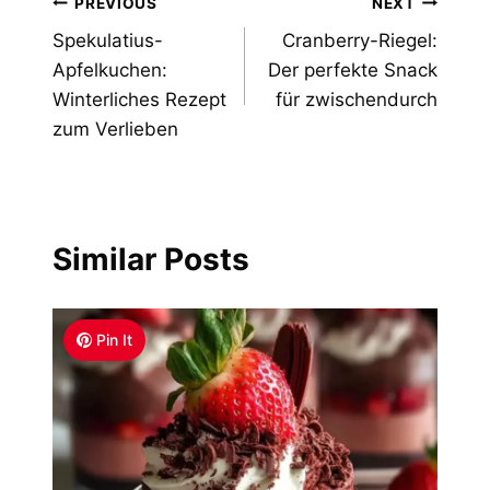
Post
PREVIOUS
NEXT
Spekulatius-
Cranberry-Riegel:
navigation
Apfelkuchen:
Der perfekte Snack
Winterliches Rezept
für zwischendurch
zum Verlieben
Similar Posts
Pin It