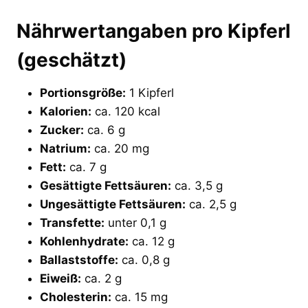
Nährwertangaben pro Kipferl
(geschätzt)
Portionsgröße:
1 Kipferl
Kalorien:
ca. 120 kcal
Zucker:
ca. 6 g
Natrium:
ca. 20 mg
Fett:
ca. 7 g
Gesättigte Fettsäuren:
ca. 3,5 g
Ungesättigte Fettsäuren:
ca. 2,5 g
Transfette:
unter 0,1 g
Kohlenhydrate:
ca. 12 g
Ballaststoffe:
ca. 0,8 g
Eiweiß:
ca. 2 g
Cholesterin:
ca. 15 mg