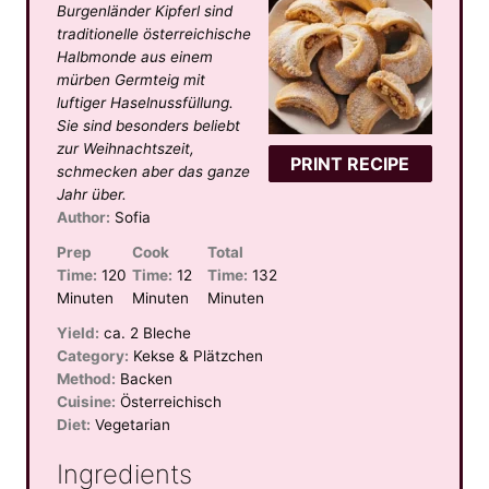
Burgenländer Kipferl sind
traditionelle österreichische
Halbmonde aus einem
mürben Germteig mit
luftiger Haselnussfüllung.
Sie sind besonders beliebt
zur Weihnachtszeit,
PRINT RECIPE
schmecken aber das ganze
Jahr über.
Author:
Sofia
Prep
Cook
Total
Time:
120
Time:
12
Time:
132
Minuten
Minuten
Minuten
Yield:
ca. 2 Bleche
Category:
Kekse & Plätzchen
Method:
Backen
Cuisine:
Österreichisch
Diet:
Vegetarian
Ingredients