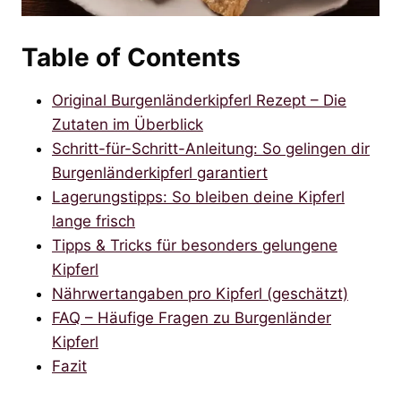
Table of Contents
Original Burgenländerkipferl Rezept – Die
Zutaten im Überblick
Schritt-für-Schritt-Anleitung: So gelingen dir
Burgenländerkipferl garantiert
Lagerungstipps: So bleiben deine Kipferl
lange frisch
Tipps & Tricks für besonders gelungene
Kipferl
Nährwertangaben pro Kipferl (geschätzt)
FAQ – Häufige Fragen zu Burgenländer
Kipferl
Fazit