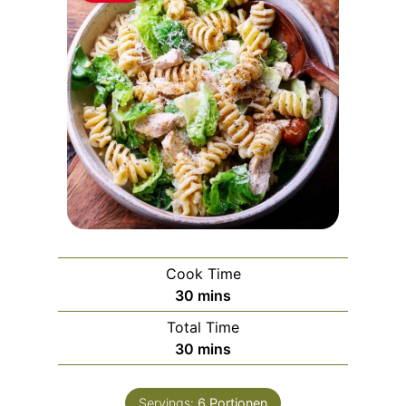
Cook Time
m
30
mins
i
Total Time
n
m
30
mins
u
i
t
n
e
Servings:
6
Portionen