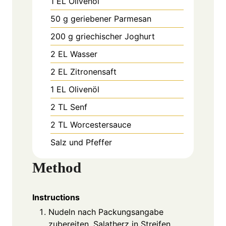
1
EL
Olivenöl
50
g
geriebener Parmesan
200
g
griechischer Joghurt
2
EL
Wasser
2
EL
Zitronensaft
1
EL
Olivenöl
2
TL
Senf
2
TL
Worcestersauce
Salz und Pfeffer
Method
Instructions
Nudeln nach Packungsangabe
zubereiten. Salatherz in Streifen