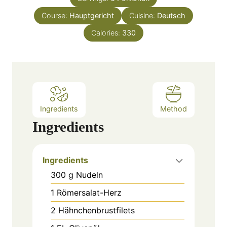
u
s
Course:
Hauptgericht
t
Cuisine:
Deutsch
e
Calories:
330
s
Ingredients
Method
Ingredients
Ingredients
300
g
Nudeln
1
Römersalat-Herz
2
Hähnchenbrustfilets