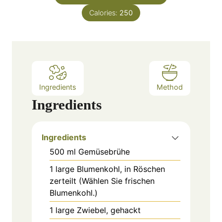
s
Calories:
250
Ingredients
Method
Ingredients
Ingredients
500
ml
Gemüsebrühe
1
large
Blumenkohl, in Röschen
zerteilt (Wählen Sie frischen
Blumenkohl.)
1
large
Zwiebel, gehackt