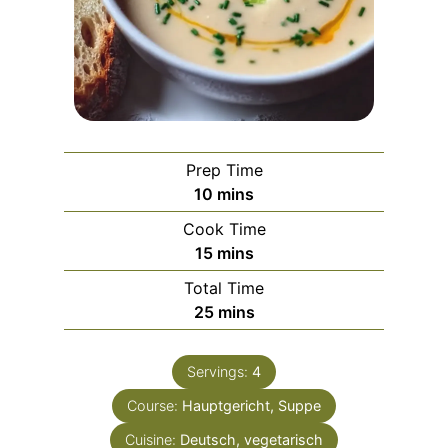
Prep Time
m
10
mins
i
Cook Time
n
m
15
mins
u
i
Total Time
t
n
m
25
mins
e
u
i
s
t
n
e
Servings:
4
u
s
Course:
Hauptgericht, Suppe
t
e
Cuisine:
Deutsch, vegetarisch