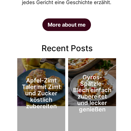
jedes Gericht eine Geschichte erzählt.
More about me
Recent Posts
Gyros-
Apfel-Zimt
Spätzle-
Taler mit Zimt
Blech einfach
und Zucker
zubereitet
köstlich
und lecker
zubereiten
genießen