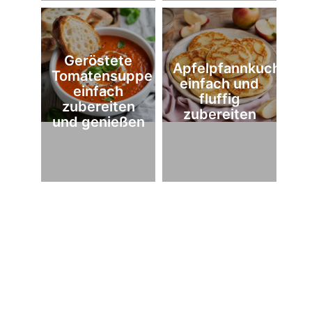
Geröstete
Apfelpfannkuchen
Tomatensuppe
einfach und
einfach
fluffig
zubereiten
zubereiten
und genießen