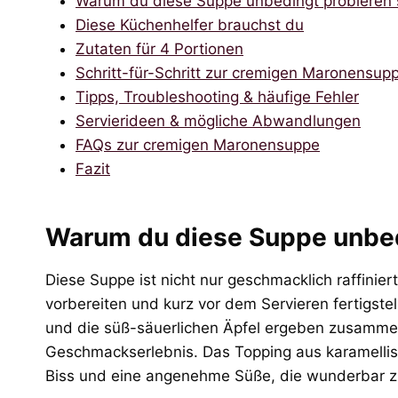
Warum du diese Suppe unbedingt probieren s
Diese Küchenhelfer brauchst du
Zutaten für 4 Portionen
Schritt-für-Schritt zur cremigen Maronensup
Tipps, Troubleshooting & häufige Fehler
Servierideen & mögliche Abwandlungen
FAQs zur cremigen Maronensuppe
Fazit
Warum du diese Suppe unbedi
Diese Suppe ist nicht nur geschmacklich raffiniert
vorbereiten und kurz vor dem Servieren fertigste
und die süß-säuerlichen Äpfel ergeben zusammen
Geschmackserlebnis. Das Topping aus karamellis
Biss und eine angenehme Süße, die wunderbar z