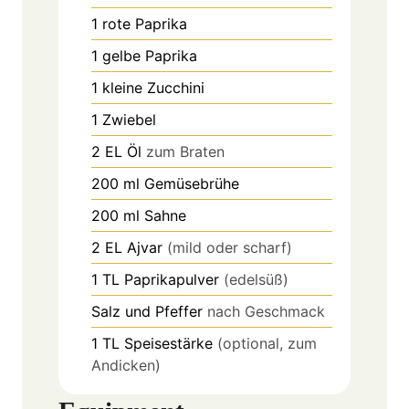
1
rote Paprika
1
gelbe Paprika
1
kleine Zucchini
1
Zwiebel
2
EL
Öl
zum Braten
200
ml
Gemüsebrühe
200
ml
Sahne
2
EL
Ajvar
(mild oder scharf)
1
TL
Paprikapulver
(edelsüß)
Salz und Pfeffer
nach Geschmack
1
TL
Speisestärke
(optional, zum
Andicken)