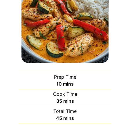
Prep Time
m
10
mins
i
Cook Time
n
m
35
mins
u
i
Total Time
t
n
m
45
mins
e
u
i
s
t