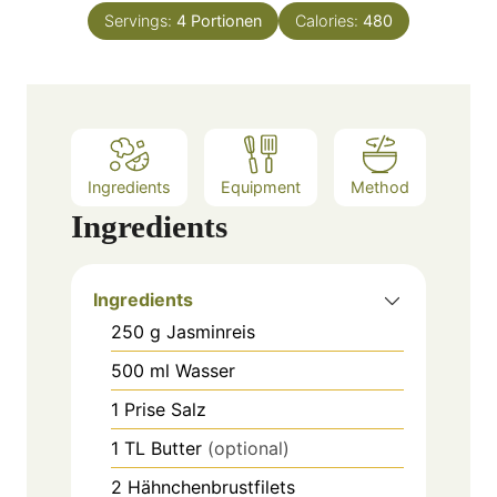
n
e
Servings:
4
Portionen
Calories:
480
u
s
t
e
s
Ingredients
Equipment
Method
Ingredients
Ingredients
250
g
Jasminreis
500
ml
Wasser
1
Prise Salz
1
TL
Butter
(optional)
2
Hähnchenbrustfilets