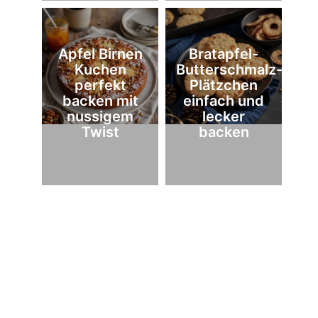
Apfel Birnen
Bratapfel-
Kuchen
Butterschmalz-
perfekt
Plätzchen
backen mit
einfach und
nussigem
lecker
Twist
backen