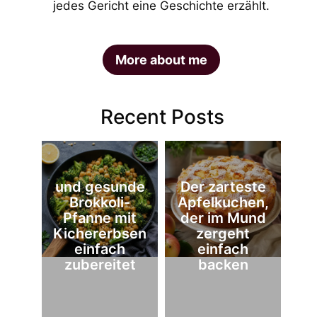
jedes Gericht eine Geschichte erzählt.
More about me
Recent Posts
und gesunde
Der zarteste
Brokkoli-
Apfelkuchen,
Pfanne mit
der im Mund
Kichererbsen
zergeht
einfach
einfach
zubereitet
backen