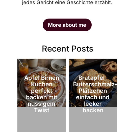
jedes Gericht eine Geschichte erzählt.
More about me
Recent Posts
Apfel Birnen
Bratapfel-
Kuchen
Butterschmalz-
perfekt
Plätzchen
backen mit
einfach und
nussigem
lecker
Twist
backen