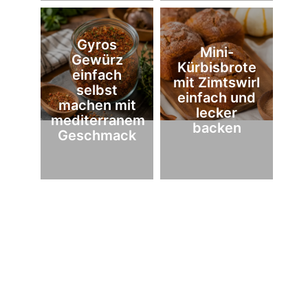
Gyros
Mini-
Gewürz
Kürbisbrote
einfach
mit Zimtswirl
selbst
einfach und
machen mit
lecker
mediterranem
backen
Geschmack