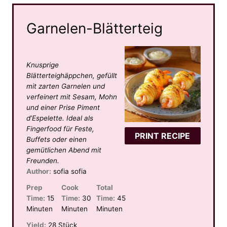
Garnelen-Blätterteig
Knusprige
Blätterteighäppchen, gefüllt
mit zarten Garnelen und
verfeinert mit Sesam, Mohn
und einer Prise Piment
d’Espelette. Ideal als
Fingerfood für Feste,
PRINT RECIPE
Buffets oder einen
gemütlichen Abend mit
Freunden.
Author:
sofia sofia
Prep
Cook
Total
Time:
15
Time:
30
Time:
45
Minuten
Minuten
Minuten
Yield:
28 Stück