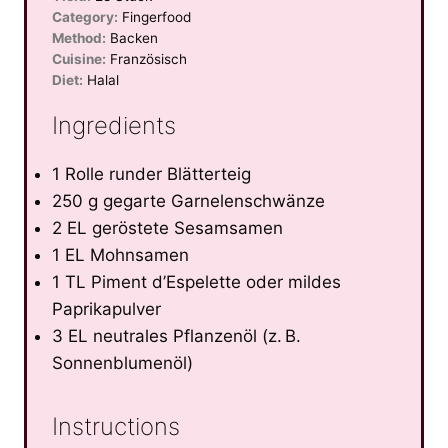
Category:
Fingerfood
Method:
Backen
Cuisine:
Französisch
Diet:
Halal
Ingredients
1 Rolle runder Blätterteig
250 g gegarte Garnelenschwänze
2 EL geröstete Sesamsamen
1 EL Mohnsamen
1 TL Piment d’Espelette oder mildes
Paprikapulver
3 EL neutrales Pflanzenöl (z. B.
Sonnenblumenöl)
Instructions