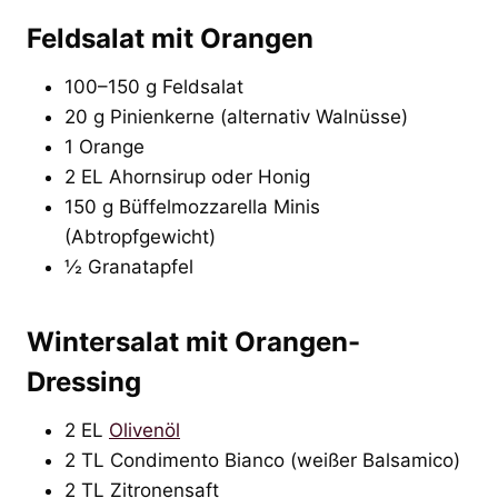
Feldsalat mit Orangen
100–150 g Feldsalat
20 g Pinienkerne (alternativ Walnüsse)
1 Orange
2 EL Ahornsirup oder Honig
150 g Büffelmozzarella Minis
(Abtropfgewicht)
½ Granatapfel
Wintersalat mit Orangen-
Dressing
2 EL
Olivenöl
2 TL Condimento Bianco (weißer Balsamico)
2 TL Zitronensaft