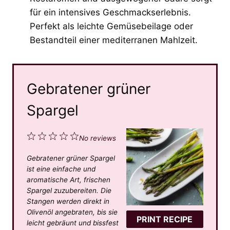
für ein intensives Geschmackserlebnis.
Perfekt als leichte Gemüsebeilage oder
Bestandteil einer mediterranen Mahlzeit.
Gebratener grüner
Spargel
1
2
3
4
5
No reviews
S
S
S
S
S
Gebratener grüner Spargel
t
t
t
t
t
ist eine einfache und
a
a
a
a
a
aromatische Art, frischen
Spargel zuzubereiten. Die
r
r
r
r
r
Stangen werden direkt in
s
s
s
s
Olivenöl angebraten, bis sie
PRINT RECIPE
leicht gebräunt und bissfest