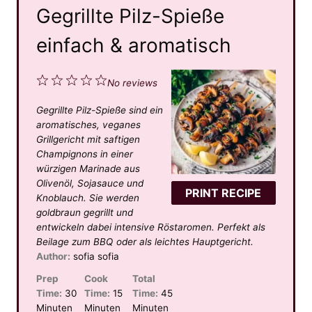
Gegrillte Pilz-Spieße
einfach & aromatisch
1
2
3
4
5
No reviews
S
S
S
S
S
Gegrillte Pilz-Spieße sind ein
t
t
t
t
t
aromatisches, veganes
a
a
a
a
a
Grillgericht mit saftigen
Champignons in einer
r
r
r
r
r
würzigen Marinade aus
s
s
s
s
Olivenöl, Sojasauce und
PRINT RECIPE
Knoblauch. Sie werden
goldbraun gegrillt und
entwickeln dabei intensive Röstaromen. Perfekt als
Beilage zum BBQ oder als leichtes Hauptgericht.
Author:
sofia sofia
Prep
Cook
Total
Time:
30
Time:
15
Time:
45
Minuten
Minuten
Minuten