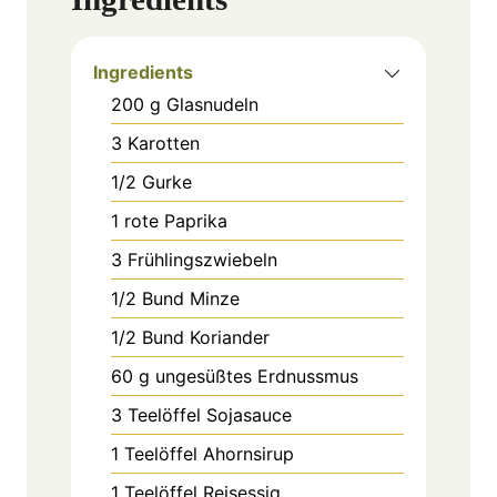
Ingredients
200
g
Glasnudeln
3
Karotten
1/2
Gurke
1
rote Paprika
3
Frühlingszwiebeln
1/2
Bund
Minze
1/2
Bund
Koriander
60
g
ungesüßtes Erdnussmus
3
Teelöffel
Sojasauce
1
Teelöffel
Ahornsirup
1
Teelöffel
Reisessig