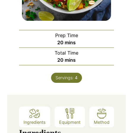
Prep Time
m
20
mins
i
Total Time
n
m
20
mins
u
i
t
n
e
Servings:
4
u
s
t
e
s
Ingredients
Equipment
Method
Ingredients