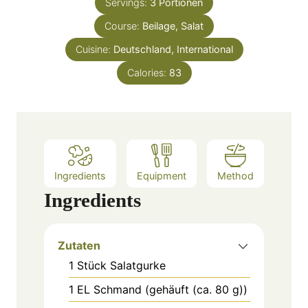
e
Servings:
3
Portionen
u
s
Course:
Beilage, Salat
t
e
Cuisine:
Deutschland, International
s
Calories:
83
Ingredients
Equipment
Method
Ingredients
Zutaten
1
Stück
Salatgurke
1
EL
Schmand (gehäuft (ca. 80 g))