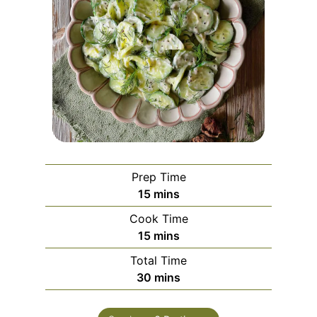
Prep Time
m
15
mins
i
Cook Time
n
m
15
mins
u
i
Total Time
t
n
m
30
mins
e
u
i
s
t
n