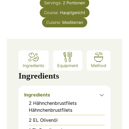
e
Servings:
2
Portionen
u
s
Course:
Hauptgericht
t
e
Cuisine:
Mediterran
s
Ingredients
Equipment
Method
Ingredients
Ingredients
2
Hähnchenbrustfilets
Hähnchenbrustfilets
2
EL
Olivenöl