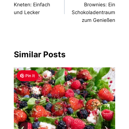
navigation
Kneten: Einfach
Brownies: Ein
und Lecker
Schokoladentraum
zum Genießen
Similar Posts
Pin It