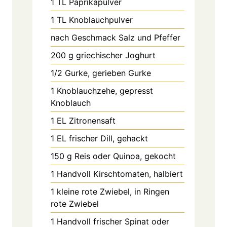
1
TL
Paprikapulver
1
TL
Knoblauchpulver
nach Geschmack
Salz und Pfeffer
200
g
griechischer Joghurt
1/2
Gurke, gerieben
Gurke
1
Knoblauchzehe, gepresst
Knoblauch
1
EL
Zitronensaft
1
EL
frischer Dill, gehackt
150
g
Reis oder Quinoa, gekocht
1
Handvoll
Kirschtomaten, halbiert
1
kleine rote Zwiebel, in Ringen
rote Zwiebel
1
Handvoll
frischer Spinat oder