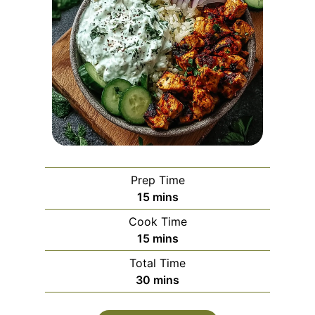
Prep Time
m
15
mins
i
Cook Time
n
m
15
mins
u
i
Total Time
t
n
m
30
mins
e
u
i
s
t
n