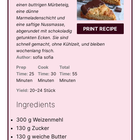
a
a
a
a
a
einen buttrigen Mürbeteig,
eine dünne
r
r
r
r
r
Marmeladenschicht und
s
s
s
s
eine saftige Nussmasse,
PRINT RECIPE
abgerundet mit schokoladig
getunkten Ecken. Sie sind
schnell gemacht, ohne Kühlzeit, und bleiben
wochenlang frisch.
Author:
sofia sofia
Prep
Cook
Total
Time:
25
Time:
30
Time:
55
Minuten
Minuten
Minuten
Yield:
20–24 Stück
Ingredients
300 g Weizenmehl
130 g Zucker
130 g weiche Butter