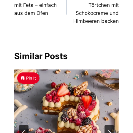
navigation
mit Feta – einfach
Törtchen mit
aus dem Ofen
Schokocreme und
Himbeeren backen
Similar Posts
Pin It