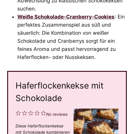
Abwechslung zu klassischen Schokokeksen
suchen.
Weiße Schokolade-Cranberry-Cookies
: Ein
perfektes Zusammenspiel aus süß und
säuerlich: Die Kombination von weißer
Schokolade und Cranberrys sorgt für ein
feines Aroma und passt hervorragend zu
Haferflocken- oder Nusskeksen.
Haferflockenkekse mit
Schokolade
1
2
3
4
5
No reviews
S
S
S
S
S
Diese Haferflockenkekse
t
t
t
t
t
mit Schokolade kombinieren