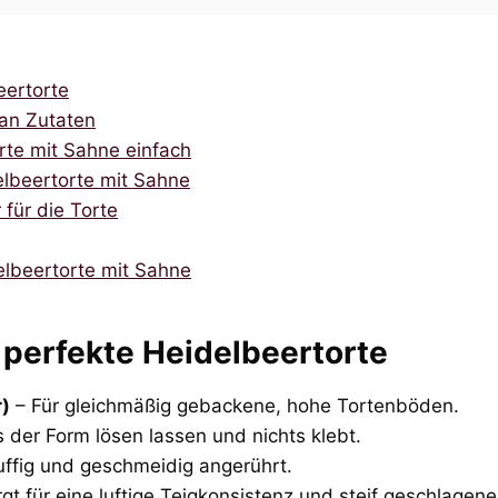
eertorte
 an Zutaten
orte mit Sahne einfach
delbeertorte mit Sahne
für die Torte
lbeertorte mit Sahne
e perfekte Heidelbeertorte
)
– Für gleichmäßig gebackene, hohe Tortenböden.
s der Form lösen lassen und nichts klebt.
luffig und geschmeidig angerührt.
gt für eine luftige Teigkonsistenz und steif geschlagene