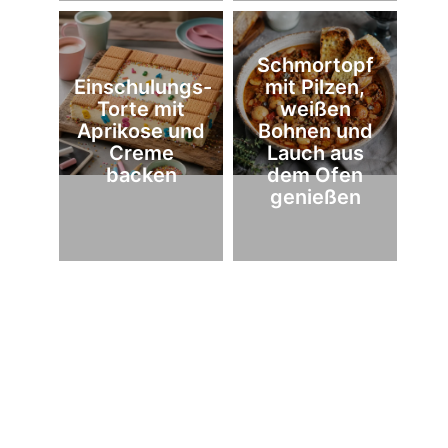
Schmortopf
Einschulungs-
mit Pilzen,
Torte mit
weißen
Aprikose und
Bohnen und
Creme
Lauch aus
backen
dem Ofen
genießen