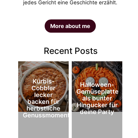
jedes Gericht eine Geschichte erzählt.
More about me
Recent Posts
Kürbis-
Halloween-
Cobbler
Gemüseplatte
lecker
als bunter
backen für
Hingucker für
herbstliche
deine Party
Genussmomente