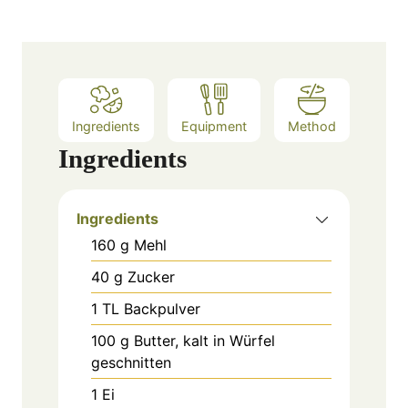
u
n
r
u
t
e
s
Ingredients
Equipment
Method
Ingredients
Ingredients
160
g
Mehl
40
g
Zucker
1
TL
Backpulver
100
g
Butter, kalt in Würfel
geschnitten
1
Ei