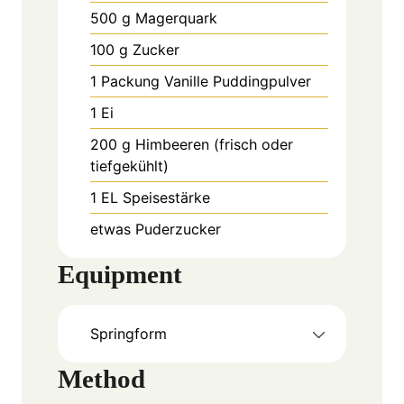
500
g
Magerquark
100
g
Zucker
1
Packung
Vanille Puddingpulver
1
Ei
200
g
Himbeeren (frisch oder
tiefgekühlt)
1
EL
Speisestärke
etwas
Puderzucker
Equipment
Springform
Method