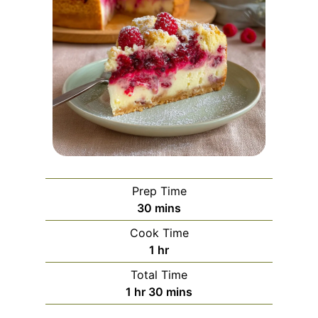
Prep Time
m
30
mins
i
Cook Time
n
h
1
hr
u
o
Total Time
t
u
h
m
1
hr
30
mins
e
r
o
i
s