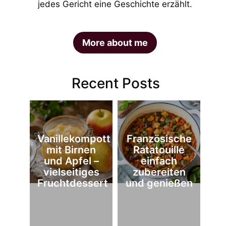
jedes Gericht eine Geschichte erzählt.
More about me
Recent Posts
Vanillekompott
Französische
mit Birnen
Ratatouille
und Apfel –
einfach
vielseitiges
zubereiten
Fruchtdessert
und genießen