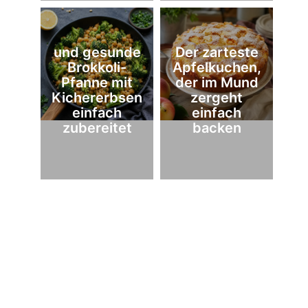
und gesunde
Der zarteste
Brokkoli-
Apfelkuchen,
Pfanne mit
der im Mund
Kichererbsen
zergeht
einfach
einfach
zubereitet
backen