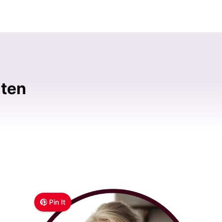
iten
Pin It