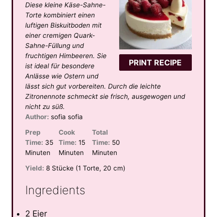
Diese kleine Käse-Sahne-
t
t
t
t
t
Torte kombiniert einen
a
a
a
a
a
luftigen Biskuitboden mit
einer cremigen Quark-
r
r
r
r
r
Sahne-Füllung und
s
s
s
s
fruchtigen Himbeeren. Sie
PRINT RECIPE
ist ideal für besondere
Anlässe wie Ostern und
lässt sich gut vorbereiten. Durch die leichte
Zitronennote schmeckt sie frisch, ausgewogen und
nicht zu süß.
Author:
sofia sofia
Prep
Cook
Total
Time:
35
Time:
15
Time:
50
Minuten
Minuten
Minuten
Yield:
8 Stücke (1 Torte, 20 cm)
Ingredients
2 Eier