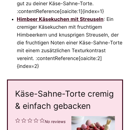
gut zu deiner Käse-Sahne-Torte.
:contentReference[oaicite:1]{index=1}
Himbeer Käsekuchen mit Streuseln
: Ein
cremiger Käsekuchen mit fruchtigem
Himbeerkern und knusprigen Streuseln, der
die fruchtigen Noten einer Käse-Sahne-Torte
mit einem zusätzlichen Texturkontrast
vereint. :contentReference[oaicite:2]
{index=2}
Käse-Sahne-Torte cremig
& einfach gebacken
1
2
3
4
5
No reviews
S
S
S
S
S