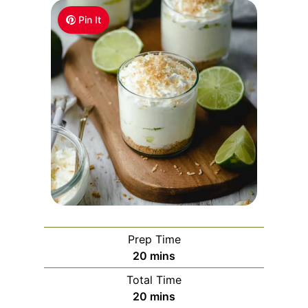
Pin It
Prep Time
m
20
mins
i
Total Time
n
m
20
mins
u