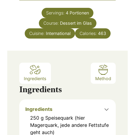
i
t
n
e
Servings:
4
Portionen
u
s
Course:
Dessert im Glas
t
e
Cuisine:
International
Calories:
463
s
Ingredients
Method
Ingredients
Ingredients
250
g
Speisequark (hier
Magerquark, jede andere Fettstufe
geht auch)