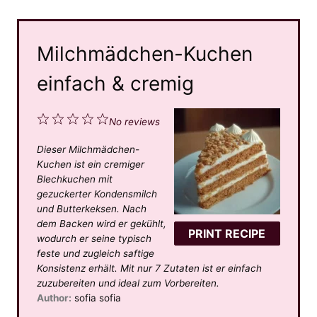
Milchmädchen-Kuchen
einfach & cremig
1
2
3
4
5
No reviews
S
S
S
S
S
Dieser Milchmädchen-
t
t
t
t
t
Kuchen ist ein cremiger
a
a
a
a
a
Blechkuchen mit
gezuckerter Kondensmilch
r
r
r
r
r
und Butterkeksen. Nach
s
s
s
s
dem Backen wird er gekühlt,
PRINT RECIPE
wodurch er seine typisch
feste und zugleich saftige
Konsistenz erhält. Mit nur 7 Zutaten ist er einfach
zuzubereiten und ideal zum Vorbereiten.
Author:
sofia sofia