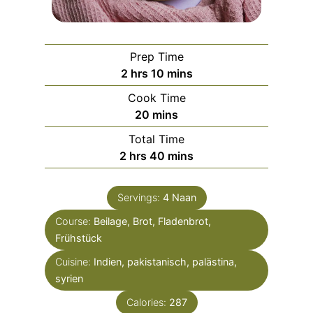
Prep Time
h
m
2
hrs
10
mins
o
i
Cook Time
u
n
m
20
mins
r
u
i
Total Time
s
t
n
h
m
2
hrs
40
mins
e
u
o
i
s
t
u
n
e
Servings:
4
Naan
r
u
s
Course:
Beilage, Brot, Fladenbrot,
s
t
Frühstück
e
s
Cuisine:
Indien, pakistanisch, palästina,
syrien
Calories:
287