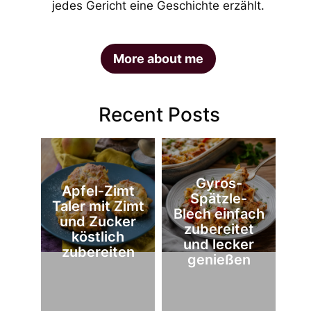
jedes Gericht eine Geschichte erzählt.
More about me
Recent Posts
Gyros-
Apfel-Zimt
Spätzle-
Taler mit Zimt
Blech einfach
und Zucker
zubereitet
köstlich
und lecker
zubereiten
genießen