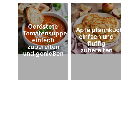
Geröstete
Apfelpfannkuchen
Tomatensuppe
einfach und
einfach
fluffig
zubereiten
zubereiten
und genießen