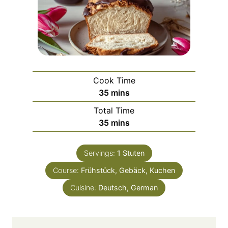
Cook Time
m
35
mins
i
Total Time
n
m
35
mins
u
i
t
n
e
Servings:
1
Stuten
u
s
Course:
Frühstück, Gebäck, Kuchen
t
e
Cuisine:
Deutsch, German
s