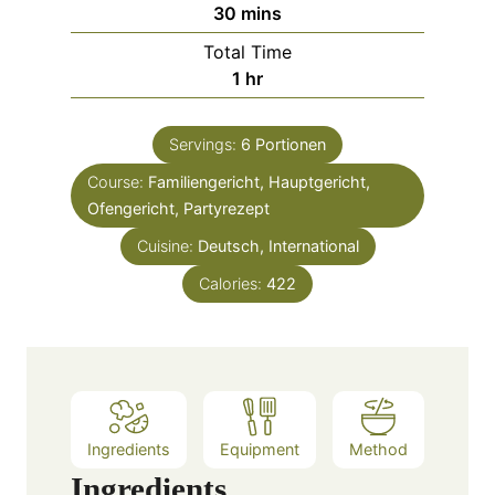
m
30
mins
u
i
Total Time
t
n
h
1
hr
e
u
o
s
t
u
e
Servings:
6
Portionen
r
s
Course:
Familiengericht, Hauptgericht,
Ofengericht, Partyrezept
Cuisine:
Deutsch, International
Calories:
422
Ingredients
Equipment
Method
Ingredients