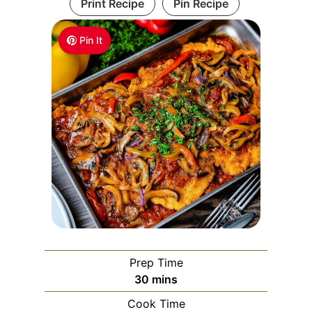
Print Recipe
Pin Recipe
Pin It
Prep Time
m
30
mins
i
Cook Time
n