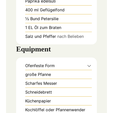
Paprika edelsüß
400
ml
Geflügelfond
½
Bund
Petersilie
1
EL
Öl zum Braten
Salz und Pfeffer
nach Belieben
Equipment
Ofenfeste Form
große Pfanne
Scharfes Messer
Schneidebrett
Küchenpapier
Kochlöffel oder Pfannenwender