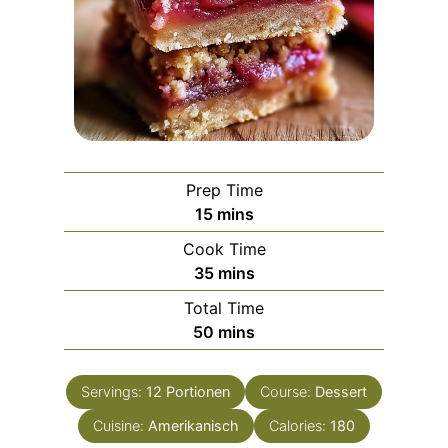
Prep Time
m
15
mins
i
Cook Time
n
m
35
mins
u
i
Total Time
t
n
m
50
mins
e
u
i
s
t
n
e
Servings:
12
Portionen
Course:
Dessert
u
s
Cuisine:
Amerikanisch
t
Calories:
180