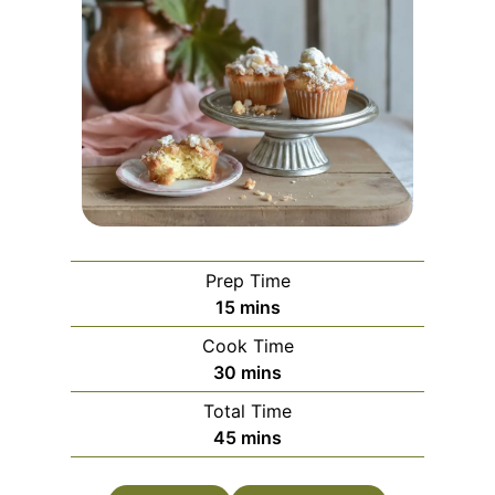
Prep Time
m
15
mins
i
Cook Time
n
m
30
mins
u
i
Total Time
t
n
m
45
mins
e
u
i
s
t
n