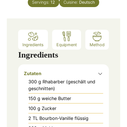
e
Servings:
12
Cuisine:
Deutsch
u
s
t
e
s
Ingredients
Equipment
Method
Ingredients
Zutaten
300
g
Rhabarber (geschält und
geschnitten)
150
g
weiche Butter
100
g
Zucker
2
TL
Bourbon-Vanille flüssig