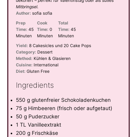
dekoriert – perfekt für Valentinstag oder als süßes
Mitbringsel.
Author:
sofia sofia
Prep
Cook
Total
Time:
45
Time:
0
Time:
45
Minuten
Minuten
Minuten
Yield:
8 Cakesicles und 20 Cake Pops
Category:
Dessert
Method:
Kühlen & Glasieren
Cuisine:
International
Diet:
Gluten Free
Ingredients
550 g glutenfreier Schokoladenkuchen
75 g Himbeeren (frisch oder aufgetaut)
50 g Puderzucker
1 TL Vanilleextrakt
200 g Frischkäse