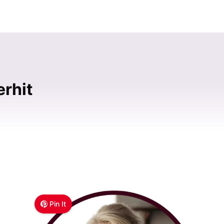
rhit
Pin It