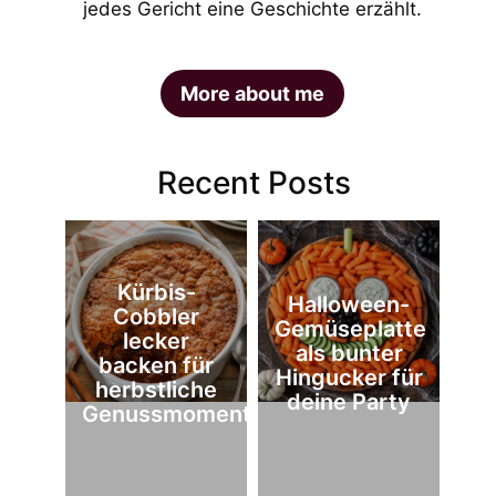
jedes Gericht eine Geschichte erzählt.
More about me
Recent Posts
Kürbis-
Halloween-
Cobbler
Gemüseplatte
lecker
als bunter
backen für
Hingucker für
herbstliche
deine Party
Genussmomente