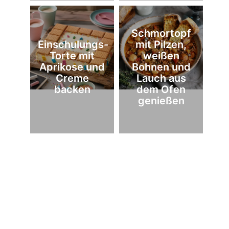
Schmortopf
Einschulungs-
mit Pilzen,
Torte mit
weißen
Aprikose und
Bohnen und
Creme
Lauch aus
backen
dem Ofen
genießen