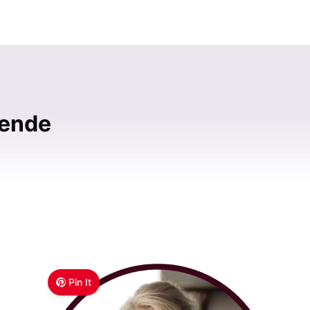
bende
Pin It