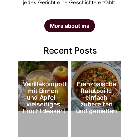
jedes Gericht eine Geschichte erzählt.
More about me
Recent Posts
Vanillekompott
Französische
mit Birnen
Ratatouille
und Apfel –
einfach
vielseitiges
zubereiten
Fruchtdessert
und genießen