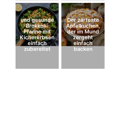
und gesunde
Der zarteste
Brokkoli-
Apfelkuchen,
Pfanne mit
der im Mund
Kichererbsen
zergeht
einfach
einfach
zubereitet
backen