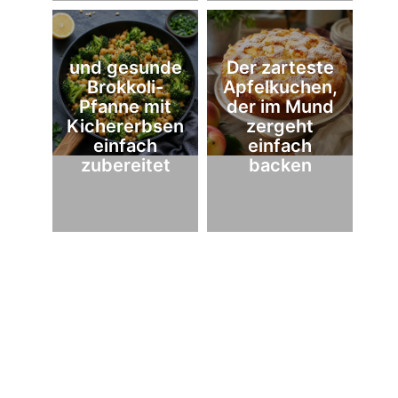
und gesunde
Der zarteste
Brokkoli-
Apfelkuchen,
Pfanne mit
der im Mund
Kichererbsen
zergeht
einfach
einfach
zubereitet
backen