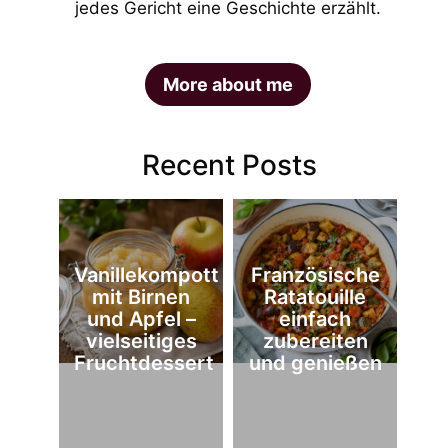
jedes Gericht eine Geschichte erzählt.
More about me
Recent Posts
Vanillekompott
Französische
mit Birnen
Ratatouille
und Apfel –
einfach
vielseitiges
zubereiten
Fruchtdessert
und genießen