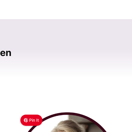
hen
Pin It