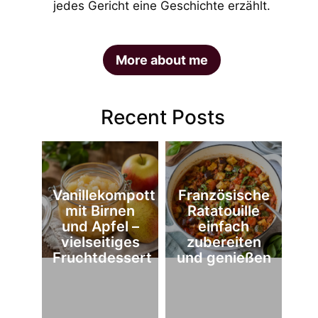
jedes Gericht eine Geschichte erzählt.
More about me
Recent Posts
Vanillekompott
Französische
mit Birnen
Ratatouille
und Apfel –
einfach
vielseitiges
zubereiten
Fruchtdessert
und genießen