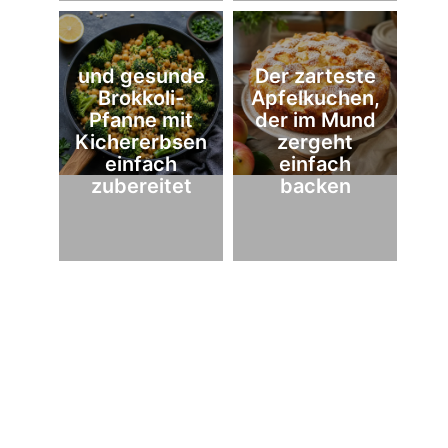
und gesunde
Der zarteste
Brokkoli-
Apfelkuchen,
Pfanne mit
der im Mund
Kichererbsen
zergeht
einfach
einfach
zubereitet
backen