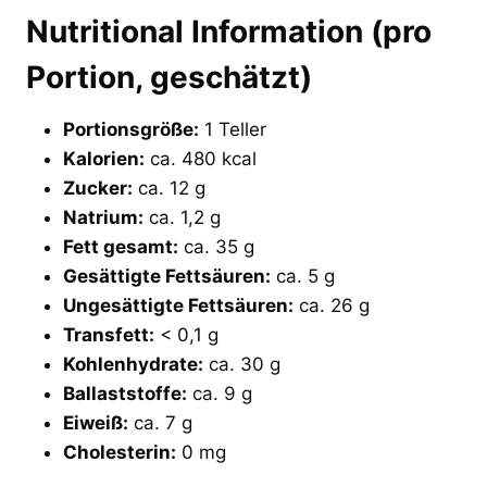
Nutritional Information (pro
Portion, geschätzt)
Portionsgröße:
1 Teller
Kalorien:
ca. 480 kcal
Zucker:
ca. 12 g
Natrium:
ca. 1,2 g
Fett gesamt:
ca. 35 g
Gesättigte Fettsäuren:
ca. 5 g
Ungesättigte Fettsäuren:
ca. 26 g
Transfett:
< 0,1 g
Kohlenhydrate:
ca. 30 g
Ballaststoffe:
ca. 9 g
Eiweiß:
ca. 7 g
Cholesterin:
0 mg