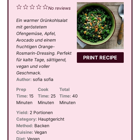
1
2
3
4
5
No reviews
S
S
S
S
S
Ein warmer Grünkohlsalat
t
t
t
t
t
mit geröstetem
a
a
a
a
a
Ofengemüse, Apfel,
Avocado und einem
r
r
r
r
r
fruchtigen Orange-
s
s
s
s
Rosmarin-Dressing. Perfekt
PRINT RECIPE
für kalte Tage, sättigend,
vegan und voller
Geschmack.
Author:
sofia sofia
Prep
Cook
Total
Time:
15
Time:
25
Time:
40
Minuten
Minuten
Minuten
Yield:
2 Portionen
Category:
Hauptgericht
Method:
Backen
Cuisine:
Vegan
Diet:
Vegan