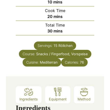
m
10
mins
i
Cook Time
n
m
20
mins
u
i
Total Time
t
n
m
30
mins
e
u
i
s
t
n
e
Servings:
15
Röllchen
u
s
Course:
Snacks / Fingerfood, Vorspeise
t
e
Cuisine:
Mediterran
Calories:
76
s
Ingredients
Equipment
Method
Ingredients