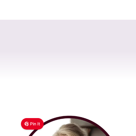
Pin It