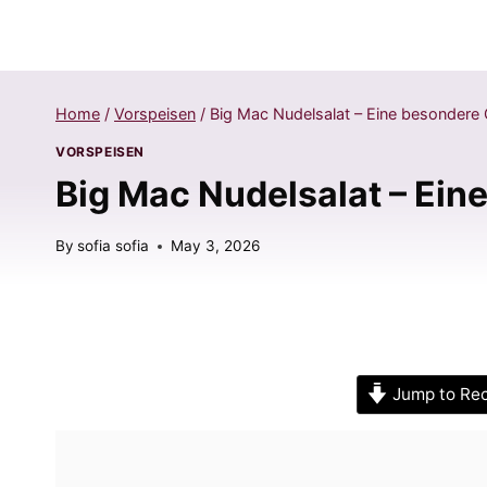
Home
/
Vorspeisen
/
Big Mac Nudelsalat – Eine besondere G
VORSPEISEN
Big Mac Nudelsalat – Eine
By
sofia sofia
May 3, 2026
Jump to Re