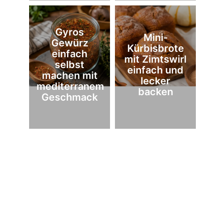
Gyros
Mini-
Gewürz
Kürbisbrote
einfach
mit Zimtswirl
selbst
einfach und
machen mit
lecker
mediterranem
backen
Geschmack