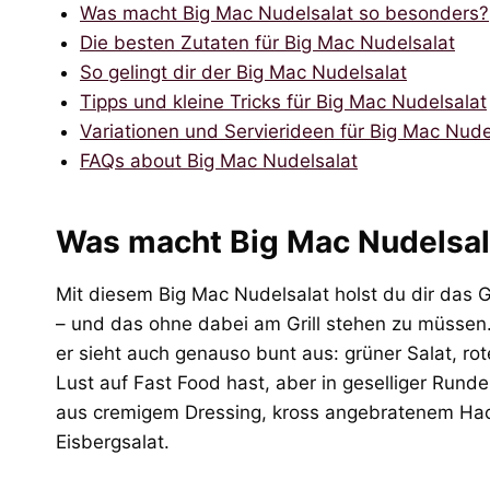
Was macht Big Mac Nudelsalat so besonders?
Die besten Zutaten für Big Mac Nudelsalat
So gelingt dir der Big Mac Nudelsalat
Tipps und kleine Tricks für Big Mac Nudelsalat
Variationen und Servierideen für Big Mac Nude
FAQs about Big Mac Nudelsalat
Was macht Big Mac Nudelsal
Mit diesem Big Mac Nudelsalat holst du dir das G
– und das ohne dabei am Grill stehen zu müssen. 
er sieht auch genauso bunt aus: grüner Salat, r
Lust auf Fast Food hast, aber in geselliger Rund
aus cremigem Dressing, kross angebratenem Hac
Eisbergsalat.