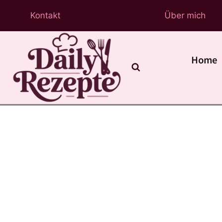
Skip
Kontakt
Über mich
to
content
Home