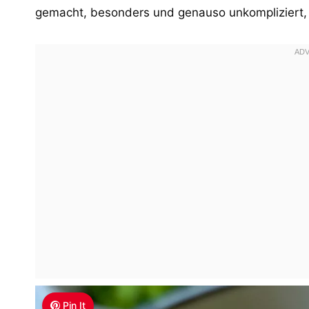
gemacht, besonders und genauso unkompliziert, 
Pin It