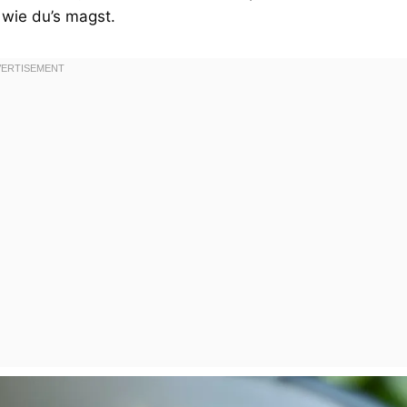
wie du’s magst.