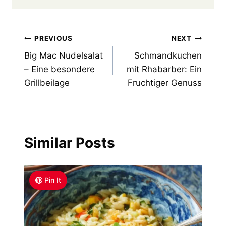
Post
PREVIOUS
NEXT
Big Mac Nudelsalat
Schmandkuchen
navigation
– Eine besondere
mit Rhabarber: Ein
Grillbeilage
Fruchtiger Genuss
Similar Posts
Pin It