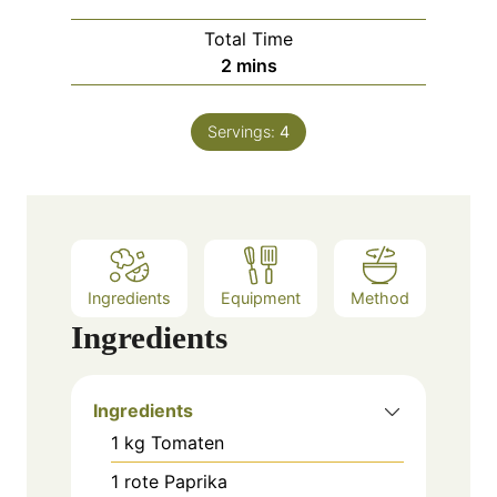
Total Time
m
2
mins
i
n
Servings:
4
u
t
e
s
Ingredients
Equipment
Method
Ingredients
Ingredients
1
kg
Tomaten
1
rote Paprika