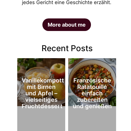
jedes Gericht eine Geschichte erzählt.
More about me
Recent Posts
Vanillekompott
Französische
mit Birnen
Ratatouille
und Apfel –
einfach
vielseitiges
zubereiten
Fruchtdessert
und genießen