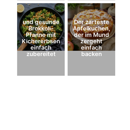
und gesunde
Der zarteste
Brokkoli-
Apfelkuchen,
Pfanne mit
der im Mund
Kichererbsen
zergeht
einfach
einfach
zubereitet
backen