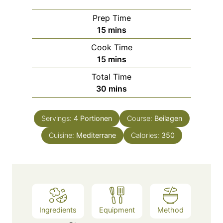
Prep Time
m
15
mins
i
Cook Time
n
m
15
mins
u
i
Total Time
t
n
m
30
mins
e
u
i
s
t
n
e
Servings:
4
Portionen
Course:
Beilagen
u
s
Cuisine:
Mediterrane
t
Calories:
350
e
s
Ingredients
Equipment
Method