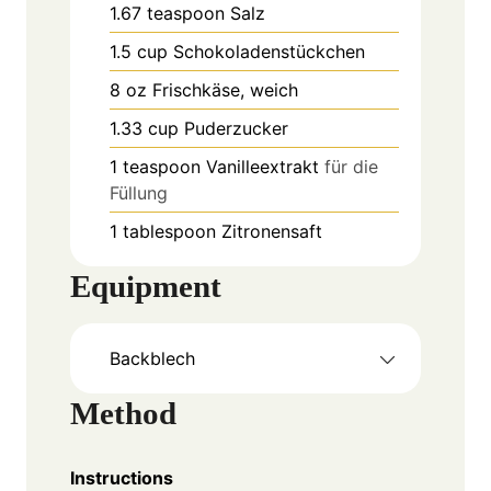
1.67
teaspoon
Salz
1.5
cup
Schokoladenstückchen
8
oz
Frischkäse, weich
1.33
cup
Puderzucker
1
teaspoon
Vanilleextrakt
für die
Füllung
1
tablespoon
Zitronensaft
Equipment
Backblech
Method
Instructions