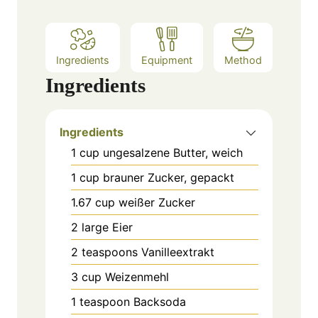
Ingredients
Equipment
Method
Ingredients
Ingredients
1
cup
ungesalzene Butter, weich
1
cup
brauner Zucker, gepackt
1.67
cup
weißer Zucker
2
large
Eier
2
teaspoons
Vanilleextrakt
3
cup
Weizenmehl
1
teaspoon
Backsoda