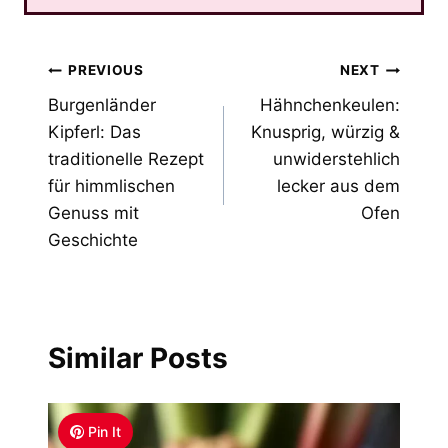
Post
PREVIOUS
NEXT
Burgenländer
Hähnchenkeulen:
navigation
Kipferl: Das
Knusprig, würzig &
traditionelle Rezept
unwiderstehlich
für himmlischen
lecker aus dem
Genuss mit
Ofen
Geschichte
Similar Posts
Pin It